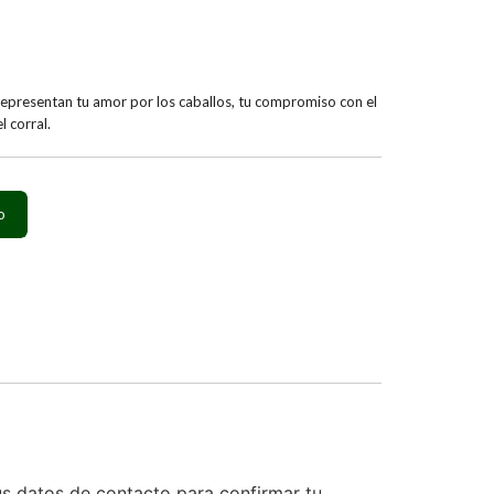
 representan tu amor por los caballos, tu compromiso con el
l corral.
us datos de contacto para confirmar tu