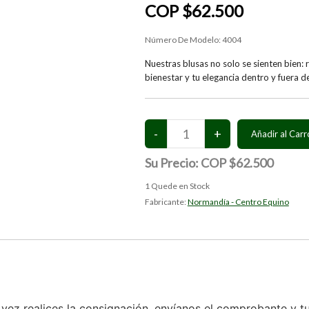
COP $62.500
Número De Modelo:
4004
Nuestras blusas no solo se sienten bien:
bienestar y tu elegancia dentro y fuera de
Su Precio:
COP $62.500
1
Quede en Stock
Fabricante:
Normandía - Centro Equino
 vez realices la consignación, envíanos el comprobante y t