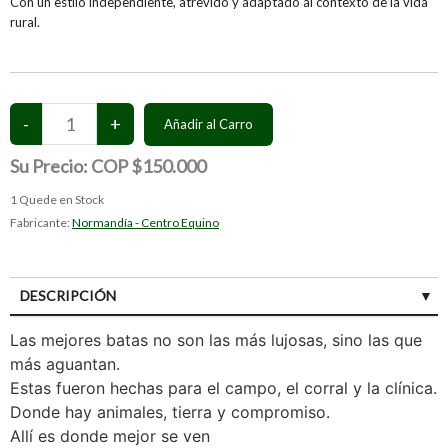
Con un estilo independiente, atrevido y adaptado al contexto de la vida
rural.
Su Precio:
COP $150.000
1
Quede en Stock
Fabricante:
Normandía - Centro Equino
DESCRIPCIÓN
ESPECIFICACIÓN
Las mejores batas no son las más lujosas, sino las que
más aguantan.
Estas fueron hechas para el campo, el corral y la clínica.
Donde hay animales, tierra y compromiso.
Allí es donde mejor se ven